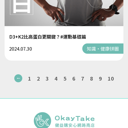
D3+K2比高蛋白更關鍵？#運動基礎篇
2024.07.30
知識・健康拼圖
1
2
3
4
5
6
7
8
9
10