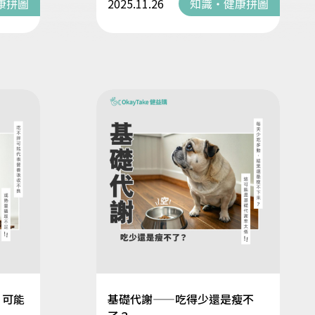
康拼圖
2025.11.26
知識・健康拼圖
，可能
基礎代謝——吃得少還是瘦不