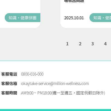
吸收出問題
知識・健康拼圖
2025.10.01
知識・健
1
2
3
4
客服電話
0800-016-000
客服信箱
okaytake-service@million-wellness.com
客服時間
AM9:00 ~ PM18:00(週一至週五，國定例假日除外)