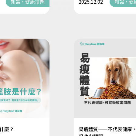
知識・健康拼圖
2025.12.02
知識・健
什麼？
易瘦體質——不代表健康