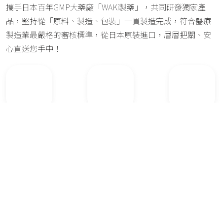
攜手日本百年GMP大藥廠「WAKi製藥」，共同研發獨家產
品，堅持從「原料、製造、包裝」一貫製造完成，符合醫療
製造業最嚴格的審核標準，從日本原裝進口，層層把關、安
心直送您手中！
GMP認證
一貫製造
日本原裝
查看更多
健益獨家